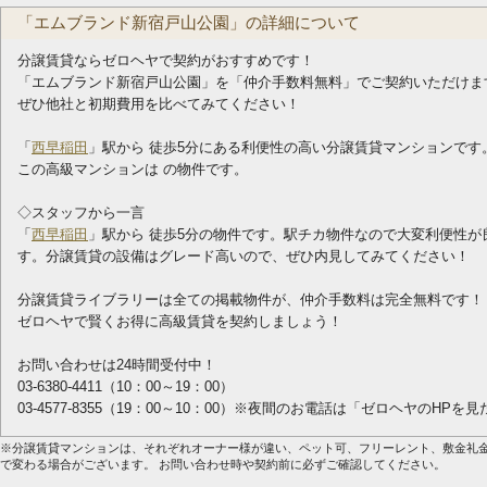
「エムブランド新宿戸山公園」の詳細について
分譲賃貸ならゼロヘヤで契約がおすすめです！
「エムブランド新宿戸山公園」を「仲介手数料無料」でご契約いただけま
ぜひ他社と初期費用を比べてみてください！
「
西早稲田
」駅から 徒歩5分にある利便性の高い分譲賃貸マンションです
この高級マンションは の物件です。
◇スタッフから一言
「
西早稲田
」駅から 徒歩5分の物件です。駅チカ物件なので大変利便性
す。分譲賃貸の設備はグレード高いので、ぜひ内見してみてください！
分譲賃貸ライブラリーは全ての掲載物件が、仲介手数料は完全無料です！
ゼロヘヤで賢くお得に高級賃貸を契約しましょう！
お問い合わせは24時間受付中！
03-6380-4411（10：00～19：00）
03-4577-8355（19：00～10：00）※夜間のお電話は「ゼロヘヤのHP
※分譲賃貸マンションは、それぞれオーナー様が違い、ペット可、フリーレント、敷金礼
で変わる場合がございます。 お問い合わせ時や契約前に必ずご確認してください。