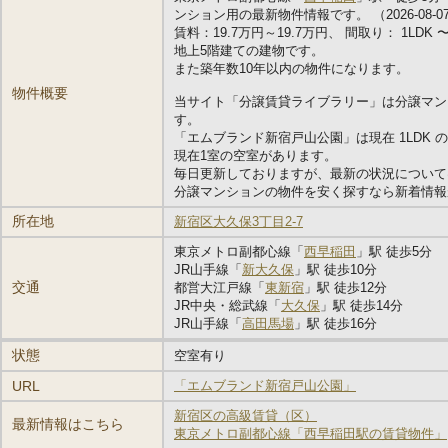
ンション用の最新物件情報です。 （2026-08-0
賃料：19.7万円～19.7万円、 間取り： 1LDK 〜 1
地上5階建ての建物です。
また築年数10年以内の物件になります。
物件概要
当サイト「分譲賃貸ライブラリー」は分譲マン
す。
「エムブランド新宿戸山公園」は現在 1LDK
現在1室の空室があります。
毎日更新しておりますが、最新の状況について
分譲マンションの物件を安く探すなら新着情報
所在地
新宿区大久保3丁目2-7
東京メトロ副都心線「
西早稲田
」駅 徒歩5分
JR山手線「
新大久保
」駅 徒歩10分
交通
都営大江戸線「
東新宿
」駅 徒歩12分
JR中央・総武線「
大久保
」駅 徒歩14分
JR山手線「
高田馬場
」駅 徒歩16分
状態
空室有り
URL
「エムブランド新宿戸山公園」
新宿区の高級賃貸（区）
最新情報はこちら
東京メトロ副都心線「西早稲田駅の賃貸物件」