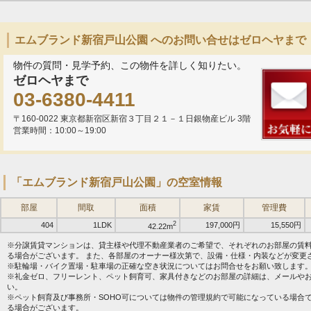
エムブランド新宿戸山公園 へのお問い合せはゼロヘヤまで
物件の質問・見学予約、この物件を詳しく知りたい。
ゼロヘヤまで
03-6380-4411
〒160-0022 東京都新宿区新宿３丁目２１－１日銀物産ビル 3階
営業時間：10:00～19:00
「エムブランド新宿戸山公園」の空室情報
部屋
間取
面積
家賃
管理費
2
404
1LDK
197,000円
15,550円
42.22m
※分譲賃貸マンションは、貸主様や代理不動産業者のご希望で、それぞれのお部屋の賃
る場合がございます。 また、各部屋のオーナー様次第で、設備・仕様・内装などが変更
※駐輪場・バイク置場・駐車場の正確な空き状況についてはお問合せをお願い致します
※礼金ゼロ、フリーレント、ペット飼育可、家具付きなどのお部屋の詳細は、メールや
い。
※ペット飼育及び事務所・SOHO可については物件の管理規約で可能になっている場合
る場合がございます。