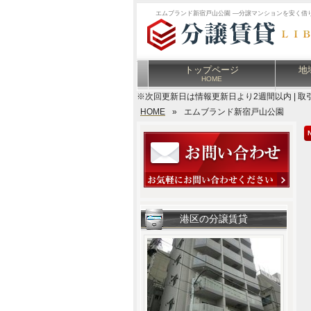
エムブランド新宿戸山公園 ―分譲マンションを安く借
トップページ
地
HOME
※次回更新日は情報更新日より2週間以内 | 取
HOME
»
エムブランド新宿戸山公園
港区の分譲賃貸