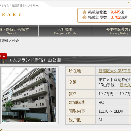
りるなら「分譲賃貸ライブラリー」
掲載建物数：
9,445
棟
掲載部屋数：
3,702
部屋
域・路線から探す
会社概要
著作権保護方
Search
Company Profile
Privacy Policy
引態様／仲介
NEW
エムブランド新宿戸山公園
所在地
新宿区大久保3丁目2
東京メトロ副都心線
交通
JR山手線 「
新大久
賃料
19.7万円 ～ 19.7
建物構造
RC
間取内容
1LDK 〜 1LDK
総戸数
61