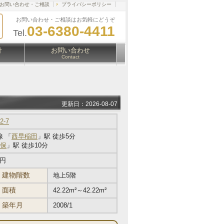
お問い合わせ・ご相談
プライバシーポリシー
お問い合わせ・ご相談はお気軽にどうぞ
03-6380-4411
Tel.
針
お問い合わせ
Contact
更新日：2026-08-07
-7
 「
西早稲田
」駅 徒歩5分
保
」駅 徒歩10分
万円
建物階数
地上5階
面積
42.22m²～42.22m²
築年月
2008/1