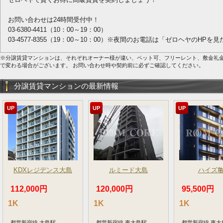
お問い合わせは24時間受付中！
03-6380-4411（10：00～19：00）
03-4577-8355（19：00～10：00）※夜間のお電話は「ゼロヘヤのHP
※分譲賃貸マンションは、それぞれオーナー様が違い、ペット可、フリーレント、敷金礼
で変わる場合がございます。 お問い合わせ時や契約前に必ずご確認してください。
分譲賃貸マンションの最新情報
UP
UP
UP
KDXレジデンス大島
ルミード大島
ハイズ
112,000円
120,000円
95,500円
1K
1K
1K
都営新宿線 大島駅
都営新宿線 東大島駅
都営新宿線 東大