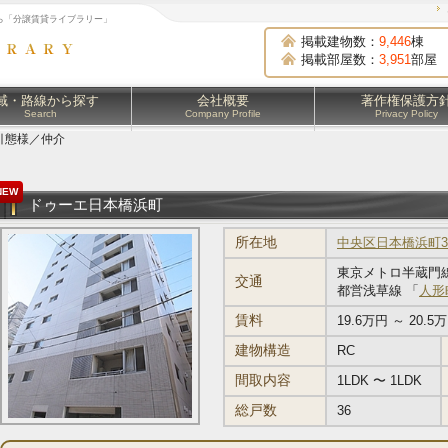
ら「分譲賃貸ライブラリー」
掲載建物数：
9,446
棟
掲載部屋数：
3,951
部屋
域・路線から探す
会社概要
著作権保護方
Search
Company Profile
Privacy Policy
引態様／仲介
NEW
ドゥーエ日本橋浜町
所在地
中央区日本橋浜町3-
東京メトロ半蔵門線
交通
都営浅草線 「
人形
賃料
19.6万円 ～ 20.5
建物構造
RC
間取内容
1LDK 〜 1LDK
総戸数
36