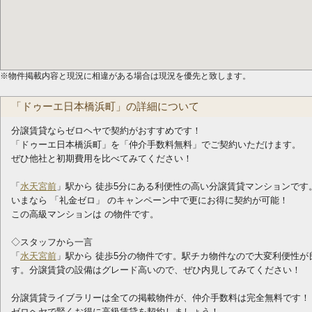
※物件掲載内容と現況に相違がある場合は現況を優先と致します。
「ドゥーエ日本橋浜町」の詳細について
分譲賃貸ならゼロヘヤで契約がおすすめです！
「ドゥーエ日本橋浜町」を「仲介手数料無料」でご契約いただけます。
ぜひ他社と初期費用を比べてみてください！
「
水天宮前
」駅から 徒歩5分にある利便性の高い分譲賃貸マンションです
いまなら 「礼金ゼロ」 のキャンペーン中で更にお得に契約が可能！
この高級マンションは の物件です。
◇スタッフから一言
「
水天宮前
」駅から 徒歩5分の物件です。駅チカ物件なので大変利便性
す。分譲賃貸の設備はグレード高いので、ぜひ内見してみてください！
分譲賃貸ライブラリーは全ての掲載物件が、仲介手数料は完全無料です！
ゼロヘヤで賢くお得に高級賃貸を契約しましょう！