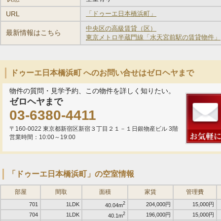
URL
「ドゥーエ日本橋浜町」
中央区の高級賃貸（区）
最新情報はこちら
東京メトロ半蔵門線「水天宮前駅の賃貸物件」
ドゥーエ日本橋浜町 へのお問い合せはゼロヘヤまで
物件の質問・見学予約、この物件を詳しく知りたい。
ゼロヘヤまで
03-6380-4411
〒160-0022 東京都新宿区新宿３丁目２１－１日銀物産ビル 3階
営業時間：10:00～19:00
「ドゥーエ日本橋浜町」の空室情報
部屋
間取
面積
家賃
管理費
2
701
1LDK
204,000円
15,000円
40.04m
2
704
1LDK
196,000円
15,000円
40.1m