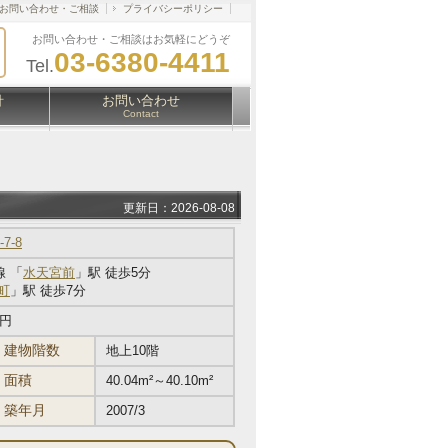
お問い合わせ・ご相談
プライバシーポリシー
お問い合わせ・ご相談はお気軽にどうぞ
03-6380-4411
Tel.
針
お問い合わせ
Contact
更新日：2026-08-08
7-8
 「
水天宮前
」駅 徒歩5分
町
」駅 徒歩7分
万円
建物階数
地上10階
面積
40.04m²～40.10m²
築年月
2007/3