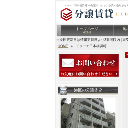
ドゥーエ日本橋浜町 ―分譲マンションを安く借りるな
トップページ
地
HOME
※次回更新日は情報更新日より2週間以内 | 取
HOME
»
ドゥーエ日本橋浜町
港区の分譲賃貸