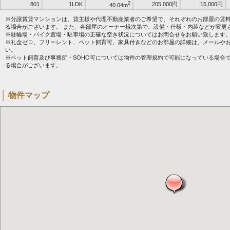
2
801
1LDK
205,000円
15,000円
40.04m
※分譲賃貸マンションは、貸主様や代理不動産業者のご希望で、それぞれのお部屋の賃
る場合がございます。 また、各部屋のオーナー様次第で、設備・仕様・内装などが変更
※駐輪場・バイク置場・駐車場の正確な空き状況についてはお問合せをお願い致します
※礼金ゼロ、フリーレント、ペット飼育可、家具付きなどのお部屋の詳細は、メールや
い。
※ペット飼育及び事務所・SOHO可については物件の管理規約で可能になっている場合
る場合がございます。
物件マップ