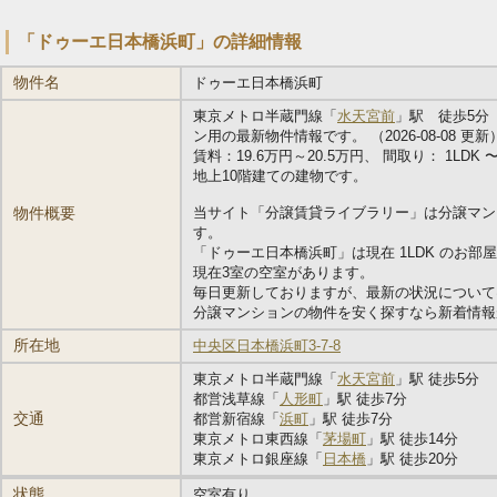
「ドゥーエ日本橋浜町」の詳細情報
物件名
ドゥーエ日本橋浜町
東京メトロ半蔵門線「
水天宮前
」駅 徒歩5分
ン用の最新物件情報です。 （2026-08-08 更新
賃料：19.6万円～20.5万円、 間取り： 1LDK 〜 1
地上10階建ての建物です。
物件概要
当サイト「分譲賃貸ライブラリー」は分譲マン
す。
「ドゥーエ日本橋浜町」は現在 1LDK のお部
現在3室の空室があります。
毎日更新しておりますが、最新の状況について
分譲マンションの物件を安く探すなら新着情報
所在地
中央区日本橋浜町3-7-8
東京メトロ半蔵門線「
水天宮前
」駅 徒歩5分
都営浅草線「
人形町
」駅 徒歩7分
交通
都営新宿線「
浜町
」駅 徒歩7分
東京メトロ東西線「
茅場町
」駅 徒歩14分
東京メトロ銀座線「
日本橋
」駅 徒歩20分
状態
空室有り