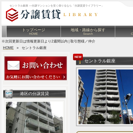
セントラル銀座 ―分譲マンションを安く借りるなら「分譲賃貸ライブラリー」
トップページ
地域・路線から探す
HOME
Search
C
※次回更新日は情報更新日より2週間以内 | 取引態様／仲介
HOME
»
セントラル銀座
NEW
セントラル銀座
港区の分譲賃貸