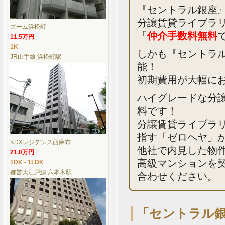
『セントラル銀座
分譲賃貸ライブラ
ズーム浜松町
「
仲介手数料無料
11.5万円
1K
しかも『セントラル
JR山手線 浜松町駅
能！
初期費用が大幅に
ハイグレードな分
料です！
分譲賃貸ライブラ
指す「ゼロヘヤ」
KDXレジデンス西麻布
他社で内見した物
21.0万円
高級マンションを
1DK - 1LDK
都営大江戸線 六本木駅
合わせください。
「セントラル