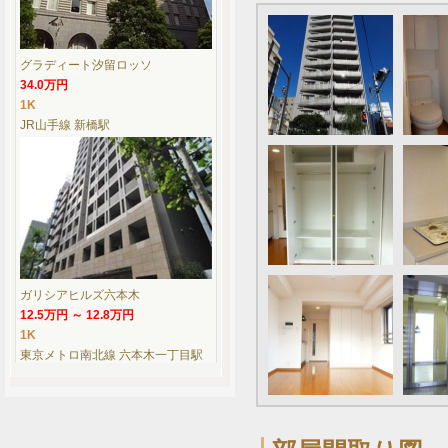
グラディート汐留ロッソ
34.0万円
1K
JR山手線 新橋駅
ガリシアヒルズ六本木
12.5万円 ～ 12.8万円
1K
東京メトロ南北線 六本木一丁目駅