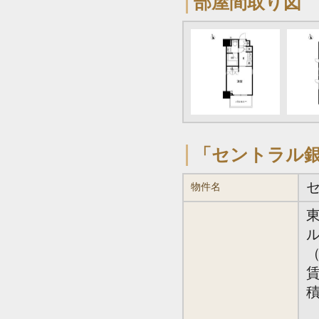
部屋間取り図
「セントラル
物件名
（
賃
積