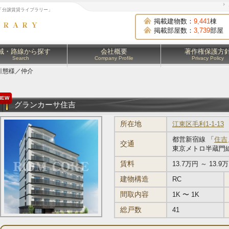
「分譲賃貸ライブラリー」
掲載建物数：
9,441
棟
掲載部屋数：
3,739
部屋
域・路線から探す
会社概要
著作権保護方
Search
Company Profile
Privacy Policy
引態様／仲介
NEW
グランカーサ住吉
所在地
江東区毛利1-1-13
都営新宿線 「
住吉
交通
東京メトロ半蔵門線
賃料
13.7万円 ～ 13.9
建物構造
RC
間取内容
1K 〜 1K
総戸数
41