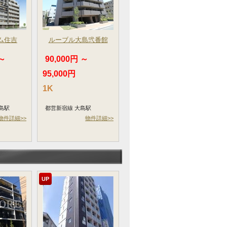
ム住吉
ルーブル大島弐番館
 ～
90,000円 ～
95,000円
1K
島駅
都営新宿線 大島駅
物件詳細>>
物件詳細>>
UP