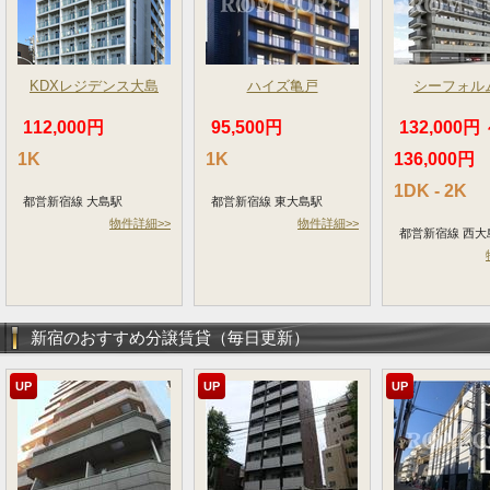
KDXレジデンス大島
ハイズ亀戸
シーフォル
112,000円
95,500円
132,000円
1K
1K
136,000円
1DK - 2K
都営新宿線 大島駅
都営新宿線 東大島駅
物件詳細>>
物件詳細>>
都営新宿線 西大
新宿のおすすめ分譲賃貸（毎日更新）
UP
UP
UP