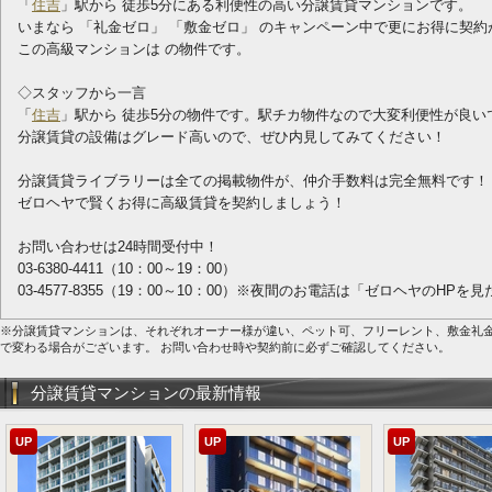
「
住吉
」駅から 徒歩5分にある利便性の高い分譲賃貸マンションです。
いまなら 「礼金ゼロ」 「敷金ゼロ」 のキャンペーン中で更にお得に契約
この高級マンションは の物件です。
◇スタッフから一言
「
住吉
」駅から 徒歩5分の物件です。駅チカ物件なので大変利便性が良い
分譲賃貸の設備はグレード高いので、ぜひ内見してみてください！
分譲賃貸ライブラリーは全ての掲載物件が、仲介手数料は完全無料です！
ゼロヘヤで賢くお得に高級賃貸を契約しましょう！
お問い合わせは24時間受付中！
03-6380-4411（10：00～19：00）
03-4577-8355（19：00～10：00）※夜間のお電話は「ゼロヘヤのHP
※分譲賃貸マンションは、それぞれオーナー様が違い、ペット可、フリーレント、敷金礼
で変わる場合がございます。 お問い合わせ時や契約前に必ずご確認してください。
分譲賃貸マンションの最新情報
UP
UP
UP