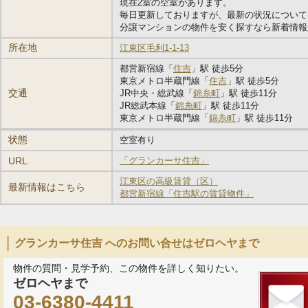
現在2室の空室があります。
毎日更新しておりますが、最新の状況について
分譲マンションの物件を安く探すなら新着情報
所在地
江東区毛利1-1-13
都営新宿線「
住吉
」駅 徒歩5分
東京メトロ半蔵門線「
住吉
」駅 徒歩5分
交通
JR中央・総武線「
錦糸町
」駅 徒歩11分
JR総武本線「
錦糸町
」駅 徒歩11分
東京メトロ半蔵門線「
錦糸町
」駅 徒歩11分
状態
空室有り
URL
「グランカーサ住吉」
江東区の高級賃貸（区）
最新情報はこちら
都営新宿線「住吉駅の賃貸物件」
グランカーサ住吉 へのお問い合せはゼロヘヤまで
物件の質問・見学予約、この物件を詳しく知りたい。
ゼロヘヤまで
03-6380-4411