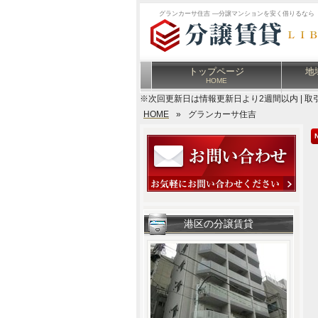
グランカーサ住吉 ―分譲マンションを安く借りるなら
トップページ
地
HOME
※次回更新日は情報更新日より2週間以内 | 取
HOME
»
グランカーサ住吉
港区の分譲賃貸