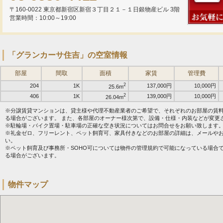
〒160-0022 東京都新宿区新宿３丁目２１－１日銀物産ビル 3階
営業時間：10:00～19:00
「グランカーサ住吉」の空室情報
部屋
間取
面積
家賃
管理費
2
204
1K
137,000円
10,000円
25.6m
2
406
1K
139,000円
10,000円
26.04m
※分譲賃貸マンションは、貸主様や代理不動産業者のご希望で、それぞれのお部屋の賃
る場合がございます。 また、各部屋のオーナー様次第で、設備・仕様・内装などが変更
※駐輪場・バイク置場・駐車場の正確な空き状況についてはお問合せをお願い致します
※礼金ゼロ、フリーレント、ペット飼育可、家具付きなどのお部屋の詳細は、メールや
い。
※ペット飼育及び事務所・SOHO可については物件の管理規約で可能になっている場合
る場合がございます。
物件マップ