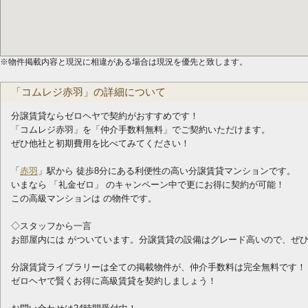
※物件掲載内容と現況に相違がある場合は現況を優先と致します。
「コムレジ赤羽」の詳細について
分譲賃貸ならゼロヘヤで契約がおすすめです！
「コムレジ赤羽」を「仲介手数料無料」でご契約いただけます。
ぜひ他社と初期費用を比べてみてください！
「
赤羽
」駅から 徒歩8分にある利便性の高い分譲賃貸マンションです。
いまなら 「礼金ゼロ」 のキャンペーン中で更にお得に契約が可能！
この高級マンションは の物件です。
◇スタッフから一言
お部屋内には がついています。分譲賃貸の設備はグレード高いので、ぜ
分譲賃貸ライブラリーは全ての掲載物件が、仲介手数料は完全無料です！
ゼロヘヤで賢くお得に高級賃貸を契約しましょう！