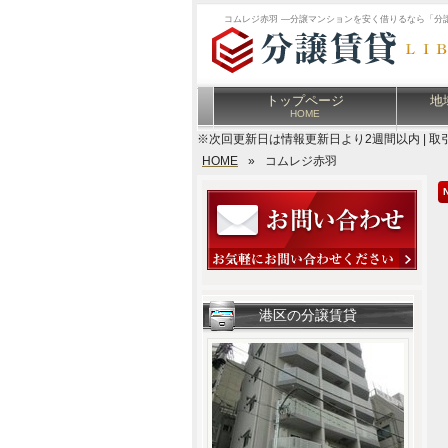
コムレジ赤羽 ―分譲マンションを安く借りるなら「分
トップページ
地
HOME
※次回更新日は情報更新日より2週間以内 | 取
HOME
»
コムレジ赤羽
港区の分譲賃貸