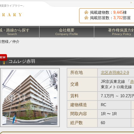
譲賃貸ライブラリー」
掲載建物数：
9,445
棟
掲載部屋数：
3,702
部屋
域・路線から探す
会社概要
著作権保護方
Search
Company Profile
Privacy Policy
引態様／仲介
NEW
コムレジ赤羽
所在地
北区赤羽南2-2-9
JR京浜東北線 「
赤
交通
東京メトロ南北線 
賃料
7.1万円 ～ 10.2万
建物構造
RC
間取内容
1R 〜 1R
総戸数
60