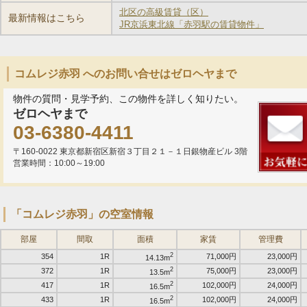
北区の高級賃貸（区）
最新情報はこちら
JR京浜東北線「赤羽駅の賃貸物件」
コムレジ赤羽 へのお問い合せはゼロヘヤまで
物件の質問・見学予約、この物件を詳しく知りたい。
ゼロヘヤまで
03-6380-4411
〒160-0022 東京都新宿区新宿３丁目２１－１日銀物産ビル 3階
営業時間：10:00～19:00
「コムレジ赤羽」の空室情報
部屋
間取
面積
家賃
管理費
2
354
1R
71,000円
23,000円
14.13m
2
372
1R
75,000円
23,000円
13.5m
2
417
1R
102,000円
24,000円
16.5m
2
433
1R
102,000円
24,000円
16.5m