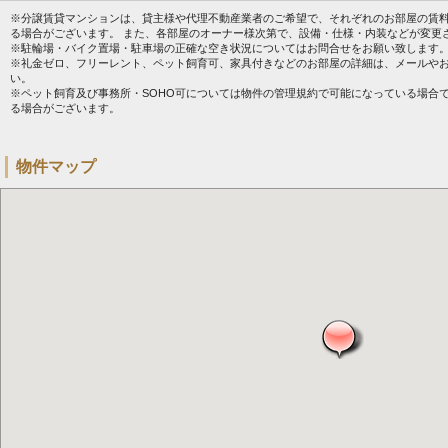
※分譲賃貸マンションは、貸主様や代理不動産業者のご希望で、それぞれのお部屋の賃
る場合がございます。 また、各部屋のオーナー様次第で、設備・仕様・内装などが変更
※駐輪場・バイク置場・駐車場の正確な空き状況についてはお問合せをお願い致します
※礼金ゼロ、フリーレント、ペット飼育可、家具付きなどのお部屋の詳細は、メールや
い。
※ペット飼育及び事務所・SOHO可については物件の管理規約で可能になっている場合
る場合がございます。
物件マップ