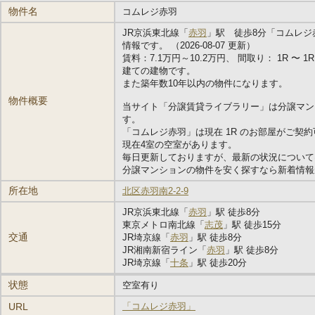
物件名
コムレジ赤羽
JR京浜東北線「
赤羽
」駅 徒歩8分「コムレジ
情報です。 （2026-08-07 更新）
賃料：7.1万円～10.2万円、 間取り： 1R 〜 1R 
建ての建物です。
また築年数10年以内の物件になります。
物件概要
当サイト「分譲賃貸ライブラリー」は分譲マン
す。
「コムレジ赤羽」は現在 1R のお部屋がご契
現在4室の空室があります。
毎日更新しておりますが、最新の状況について
分譲マンションの物件を安く探すなら新着情報
所在地
北区赤羽南2-2-9
JR京浜東北線「
赤羽
」駅 徒歩8分
東京メトロ南北線「
志茂
」駅 徒歩15分
交通
JR埼京線「
赤羽
」駅 徒歩8分
JR湘南新宿ライン「
赤羽
」駅 徒歩8分
JR埼京線「
十条
」駅 徒歩20分
状態
空室有り
URL
「コムレジ赤羽」