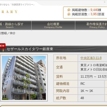
借りるなら「分譲賃貸ライブラリー」
掲載建物数：
9,446
棟
掲載部屋数：
3,951
部屋
域・路線から探す
会社概要
著作権保護方
Search
Company Profile
Privacy Policy
引態様／仲介
NEW
セザールスカイタワー銀座東
所在地
中央区湊3-11-8
東京メトロ有楽町線
交通
東京メトロ日比谷線
賃料
11.2万円 ～ 13.5
建物構造
RC
間取内容
1K 〜 1K
総戸数
48