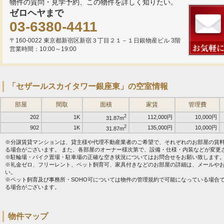
物件の質問・見学予約、この物件を詳しく知りたい。
ゼロヘヤまで
03-6380-4411
〒160-0022 東京都新宿区新宿３丁目２１－１日銀物産ビル 3階
営業時間：10:00～19:00
「セザールスカイタワー銀座東」の空室情報
部屋
間取
面積
家賃
管理費
2
202
1K
112,000円
10,000円
31.87m
2
902
1K
135,000円
10,000円
31.87m
※分譲賃貸マンションは、貸主様や代理不動産業者のご希望で、それぞれのお部屋の賃
る場合がございます。 また、各部屋のオーナー様次第で、設備・仕様・内装などが変更
※駐輪場・バイク置場・駐車場の正確な空き状況についてはお問合せをお願い致します
※礼金ゼロ、フリーレント、ペット飼育可、家具付きなどのお部屋の詳細は、メールや
い。
※ペット飼育及び事務所・SOHO可については物件の管理規約で可能になっている場合
る場合がございます。
物件マップ