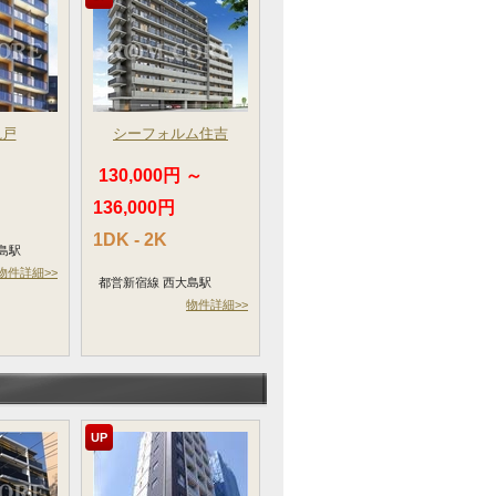
亀戸
シーフォルム住吉
130,000円 ～
136,000円
1DK - 2K
島駅
物件詳細>>
都営新宿線 西大島駅
物件詳細>>
UP