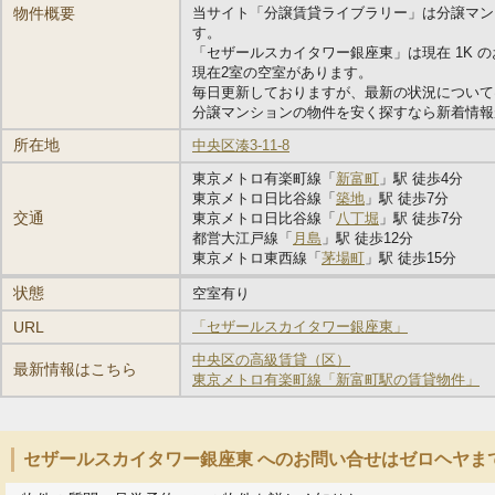
物件概要
当サイト「分譲賃貸ライブラリー」は分譲マン
す。
「セザールスカイタワー銀座東」は現在 1K 
現在2室の空室があります。
毎日更新しておりますが、最新の状況について
分譲マンションの物件を安く探すなら新着情報
所在地
中央区湊3-11-8
東京メトロ有楽町線「
新富町
」駅 徒歩4分
東京メトロ日比谷線「
築地
」駅 徒歩7分
交通
東京メトロ日比谷線「
八丁堀
」駅 徒歩7分
都営大江戸線「
月島
」駅 徒歩12分
東京メトロ東西線「
茅場町
」駅 徒歩15分
状態
空室有り
URL
「セザールスカイタワー銀座東」
中央区の高級賃貸（区）
最新情報はこちら
東京メトロ有楽町線「新富町駅の賃貸物件」
セザールスカイタワー銀座東 へのお問い合せはゼロヘヤま