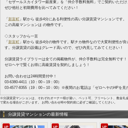
「セザールスカイタワー銀座東」を「仲介手数料無料」でご契約いただけ
ぜひ他社と初期費用を比べてみてください！
「
新富町
」駅から 徒歩4分にある利便性の高い分譲賃貸マンションです。
この高級マンションは の物件です。
◇スタッフから一言
「
新富町
」駅から 徒歩4分の物件です。駅チカ物件なので大変利便性が
す。分譲賃貸の設備はグレード高いので、ぜひ内見してみてください！
分譲賃貸ライブラリーは全ての掲載物件が、仲介手数料は完全無料です！
ゼロヘヤで賢くお得に高級賃貸を契約しましょう！
お問い合わせは24時間受付中！
03-6380-4411（10：00～19：00）
03-4577-8355（19：00～10：00）※夜間のお電話は「ゼロヘヤのHP
※分譲賃貸マンションは、それぞれオーナー様が違い、ペット可、フリーレント、敷金礼
で変わる場合がございます。 お問い合わせ時や契約前に必ずご確認してください。
分譲賃貸マンションの最新情報
UP
UP
UP