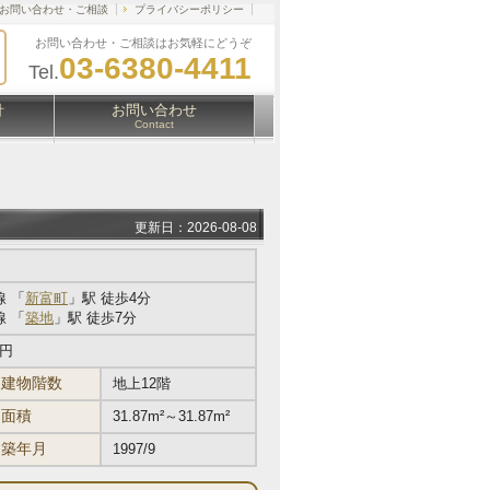
お問い合わせ・ご相談
プライバシーポリシー
お問い合わせ・ご相談はお気軽にどうぞ
03-6380-4411
Tel.
針
お問い合わせ
Contact
更新日：2026-08-08
 「
新富町
」駅 徒歩4分
 「
築地
」駅 徒歩7分
万円
建物階数
地上12階
面積
31.87m²～31.87m²
築年月
1997/9