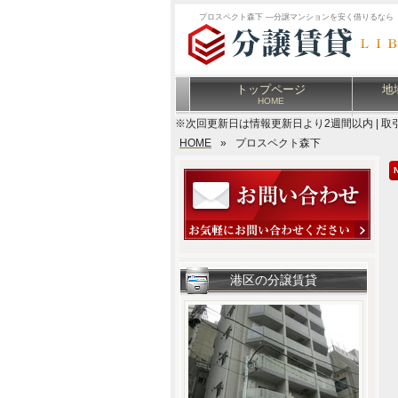
プロスペクト森下 ―分譲マンションを安く借りるなら
トップページ
地
HOME
※次回更新日は情報更新日より2週間以内 | 取
HOME
»
プロスペクト森下
港区の分譲賃貸