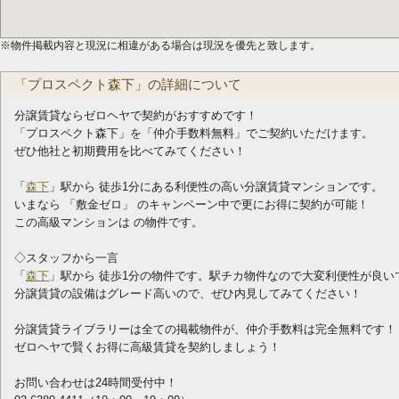
※物件掲載内容と現況に相違がある場合は現況を優先と致します。
「プロスペクト森下」の詳細について
分譲賃貸ならゼロヘヤで契約がおすすめです！
「プロスペクト森下」を「仲介手数料無料」でご契約いただけます。
ぜひ他社と初期費用を比べてみてください！
「
森下
」駅から 徒歩1分にある利便性の高い分譲賃貸マンションです。
いまなら 「敷金ゼロ」 のキャンペーン中で更にお得に契約が可能！
この高級マンションは の物件です。
◇スタッフから一言
「
森下
」駅から 徒歩1分の物件です。駅チカ物件なので大変利便性が良い
分譲賃貸の設備はグレード高いので、ぜひ内見してみてください！
分譲賃貸ライブラリーは全ての掲載物件が、仲介手数料は完全無料です！
ゼロヘヤで賢くお得に高級賃貸を契約しましょう！
お問い合わせは24時間受付中！