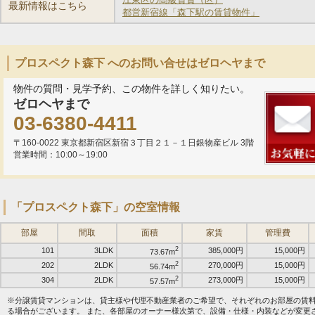
最新情報はこちら
都営新宿線「森下駅の賃貸物件」
プロスペクト森下 へのお問い合せはゼロヘヤまで
物件の質問・見学予約、この物件を詳しく知りたい。
ゼロヘヤまで
03-6380-4411
〒160-0022 東京都新宿区新宿３丁目２１－１日銀物産ビル 3階
営業時間：10:00～19:00
「プロスペクト森下」の空室情報
部屋
間取
面積
家賃
管理費
2
101
3LDK
385,000円
15,000円
73.67m
2
202
2LDK
270,000円
15,000円
56.74m
2
304
2LDK
273,000円
15,000円
57.57m
※分譲賃貸マンションは、貸主様や代理不動産業者のご希望で、それぞれのお部屋の賃
る場合がございます。 また、各部屋のオーナー様次第で、設備・仕様・内装などが変更