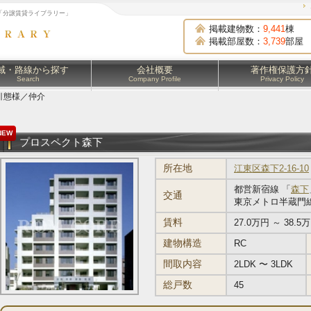
「分譲賃貸ライブラリー」
掲載建物数：
9,441
棟
掲載部屋数：
3,739
部屋
域・路線から探す
会社概要
著作権保護方
Search
Company Profile
Privacy Policy
引態様／仲介
NEW
プロスペクト森下
所在地
江東区森下2-16-10
都営新宿線 「
森下
交通
東京メトロ半蔵門線
賃料
27.0万円 ～ 38.5
建物構造
RC
間取内容
2LDK 〜 3LDK
総戸数
45