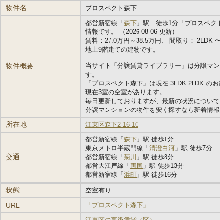
物件名
プロスペクト森下
都営新宿線「
森下
」駅 徒歩1分「プロスペク
情報です。 （2026-08-06 更新）
賃料：27.0万円～38.5万円、 間取り： 2LDK 〜 3
地上9階建ての建物です。
物件概要
当サイト「分譲賃貸ライブラリー」は分譲マン
す。
「プロスペクト森下」は現在 3LDK 2LDK 
現在3室の空室があります。
毎日更新しておりますが、最新の状況について
分譲マンションの物件を安く探すなら新着情報
所在地
江東区森下2-16-10
都営新宿線「
森下
」駅 徒歩1分
東京メトロ半蔵門線「
清澄白河
」駅 徒歩7分
交通
都営新宿線「
菊川
」駅 徒歩8分
都営大江戸線「
両国
」駅 徒歩13分
都営新宿線「
浜町
」駅 徒歩16分
状態
空室有り
URL
「プロスペクト森下」
江東区の高級賃貸（区）