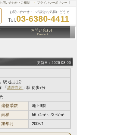
お問い合わせ・ご相談
プライバシーポリシー
お問い合わせ・ご相談はお気軽にどうぞ
03-6380-4411
Tel.
針
お問い合わせ
Contact
更新日：2026-08-06
」駅 徒歩1分
 「
清澄白河
」駅 徒歩7分
万円
建物階数
地上9階
面積
56.74m²～73.67m²
築年月
2006/1