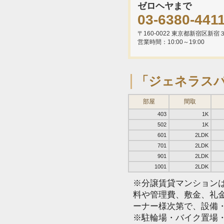
ゼロヘヤまで
03-6380-441
〒160-0022 東京都新宿区新
営業時間：10:00～19:00
「ジェネラス
部屋
間取
403
1K
502
1K
601
2LDK
701
2LDK
901
2LDK
1001
2LDK
※分譲賃貸マンション
料や管理費、敷金、礼
ーナー様次第で、設備
※駐輪場・バイク置場