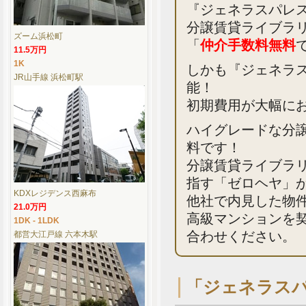
『ジェネラスパレ
分譲賃貸ライブラ
ズーム浜松町
「
仲介手数料無料
11.5万円
1K
しかも『ジェネラス
JR山手線 浜松町駅
能！
初期費用が大幅に
ハイグレードな分
料です！
分譲賃貸ライブラ
指す「ゼロヘヤ」
KDXレジデンス西麻布
他社で内見した物
21.0万円
高級マンションを
1DK - 1LDK
合わせください。
都営大江戸線 六本木駅
「ジェネラス