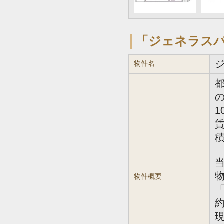
「ジェネラス
物件名
の
1
賃
積
物件概要
「