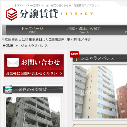
ジェネラスパレス ―分譲マンションを安く借りるなら「分譲賃貸ライブラリー」
トップページ
地域・路線から探す
HOME
Search
C
※次回更新日は情報更新日より2週間以内 | 取引態様／仲介
HOME
»
ジェネラスパレス
NEW
ジェネラスパレス
港区の分譲賃貸