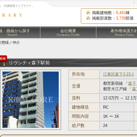
ら「分譲賃貸ライブラリー」
掲載建物数：
9,441
棟
掲載部屋数：
3,739
部屋
域・路線から探す
会社概要
著作権保護方
Search
Company Profile
Privacy Policy
引態様／仲介
NEW
リヴシティ森下駅前
所在地
江東区森下2-23-1
都営新宿線 「
森下
交通
都営大江戸線 「
森
賃料
12.0万円 ～ 12.1
建物構造
RC
間取内容
1K 〜 1K
総戸数
24