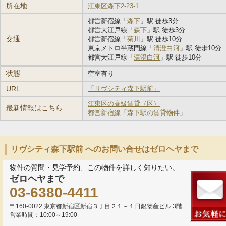
所在地
江東区森下2-23-1
都営新宿線「
森下
」駅 徒歩3分
都営大江戸線「
森下
」駅 徒歩3分
交通
都営新宿線「
菊川
」駅 徒歩10分
東京メトロ半蔵門線「
清澄白河
」駅 徒歩10分
都営大江戸線「
清澄白河
」駅 徒歩10分
状態
空室有り
URL
「リヴシティ森下駅前」
江東区の高級賃貸（区）
最新情報はこちら
都営新宿線「森下駅の賃貸物件」
リヴシティ森下駅前 へのお問い合せはゼロヘヤまで
物件の質問・見学予約、この物件を詳しく知りたい。
ゼロヘヤまで
03-6380-4411
〒160-0022 東京都新宿区新宿３丁目２１－１日銀物産ビル 3階
営業時間：10:00～19:00