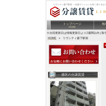
リヴシティ森下駅前 ―分譲マンションを安く借りるな
トップページ
地
HOME
※次回更新日は情報更新日より2週間以内 | 取
HOME
»
リヴシティ森下駅前
港区の分譲賃貸