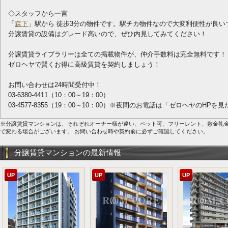
◇スタッフから一言
「
森下
」駅から 徒歩3分の物件です。駅チカ物件なので大変利便性が良い
分譲賃貸の設備はグレード高いので、ぜひ内見してみてください！
分譲賃貸ライブラリーは全ての掲載物件が、仲介手数料は完全無料です！
ゼロヘヤで賢くお得に高級賃貸を契約しましょう！
お問い合わせは24時間受付中！
03-6380-4411（10：00～19：00）
03-4577-8355（19：00～10：00）※夜間のお電話は「ゼロヘヤのHP
※分譲賃貸マンションは、それぞれオーナー様が違い、ペット可、フリーレント、敷金礼
で変わる場合がございます。 お問い合わせ時や契約前に必ずご確認してください。
分譲賃貸マンションの最新情報
UP
UP
UP