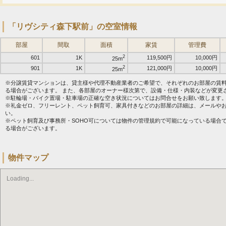
「リヴシティ森下駅前」の空室情報
部屋
間取
面積
家賃
管理費
2
601
1K
119,500円
10,000円
25m
2
901
1K
121,000円
10,000円
25m
※分譲賃貸マンションは、貸主様や代理不動産業者のご希望で、それぞれのお部屋の賃
る場合がございます。 また、各部屋のオーナー様次第で、設備・仕様・内装などが変更
※駐輪場・バイク置場・駐車場の正確な空き状況についてはお問合せをお願い致します
※礼金ゼロ、フリーレント、ペット飼育可、家具付きなどのお部屋の詳細は、メールや
い。
※ペット飼育及び事務所・SOHO可については物件の管理規約で可能になっている場合
る場合がございます。
物件マップ
Loading...