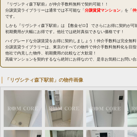
『リヴシティ森下駅前』が仲介手数料無料で契約可能！！
分譲賃貸ライブラリーは通常では不可能な「
分譲賃貸マンション
」を「
仲
です。
しかも『リヴシティ森下駅前』は 【敷金ゼロ】 でさらにお得に契約が可
初期費用が大幅にお得です。他社では絶対真似できない価格です！
ハイグレードな分譲賃貸をお得に契約しましょう！仲介手数料は完全無料
分譲賃貸ライブラリーは、東京のすべての物件で仲介手数料無料化を目指
他社で内見した物件、初期費用の比較など大歓迎！
高級マンションを契約するなら絶対にお得なので、是非お気軽にお問い合
「リヴシティ森下駅前」の物件画像