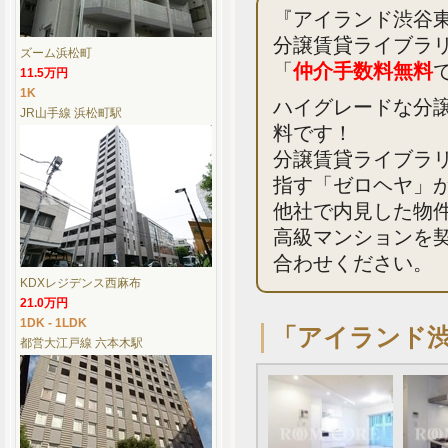
『アイランド渋谷
分譲賃貸ライブラ
ズーム浜松町
「
仲介手数料無料
11.5万円
1K
ハイグレードな分
JR山手線 浜松町駅
料です！
分譲賃貸ライブラ
指す「ゼロヘヤ」
他社で内見した物
高級マンションを
合わせください。
KDXレジデンス西麻布
21.0万円
1DK - 1LDK
「アイランド
都営大江戸線 六本木駅