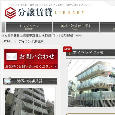
アイランド渋谷東 ―分譲マンションを安く借りるなら「分譲賃貸ライブラリー」
トップページ
地域・路線から探す
HOME
Search
C
※次回更新日は情報更新日より2週間以内 | 取引態様／仲介
HOME
»
アイランド渋谷東
NEW
アイランド渋谷東
港区の分譲賃貸