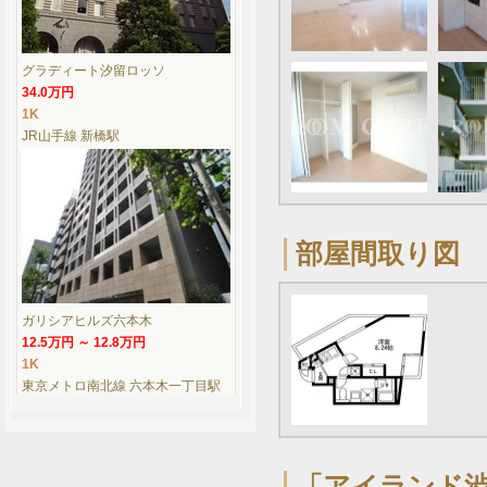
グラディート汐留ロッソ
34.0万円
1K
JR山手線 新橋駅
部屋間取り図
ガリシアヒルズ六本木
12.5万円 ～ 12.8万円
1K
東京メトロ南北線 六本木一丁目駅
「アイランド