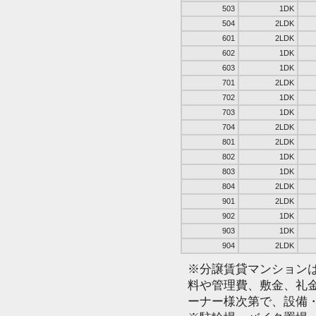
503
1DK
504
2LDK
601
2LDK
602
1DK
603
1DK
701
2LDK
702
1DK
703
1DK
704
2LDK
801
2LDK
802
1DK
803
1DK
804
2LDK
901
2LDK
902
1DK
903
1DK
904
2LDK
※分譲賃貸マンション
料や管理費、敷金、礼
ーナー様次第で、設備