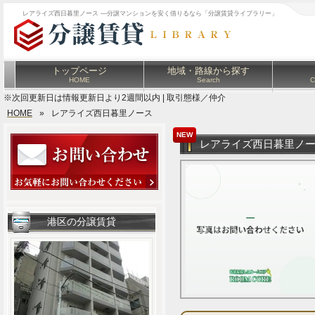
レアライズ西日暮里ノース ―分譲マンションを安く借りるなら「分譲賃貸ライブラリー」
トップページ
地域・路線から探す
HOME
Search
C
※次回更新日は情報更新日より2週間以内 | 取引態様／仲介
HOME
»
レアライズ西日暮里ノース
NEW
レアライズ西日暮里ノ
港区の分譲賃貸