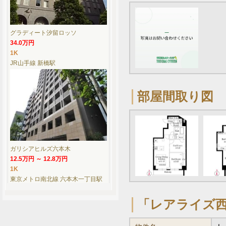
グラディート汐留ロッソ
34.0万円
1K
JR山手線 新橋駅
部屋間取り図
ガリシアヒルズ六本木
12.5万円 ～ 12.8万円
1K
東京メトロ南北線 六本木一丁目駅
「レアライズ