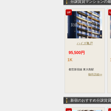
分譲賃貸マンションの
UP
ハイズ亀戸
95,500円
1K
都営新宿線 東大島駅
物件詳細>>
新宿のおすすめ分譲賃