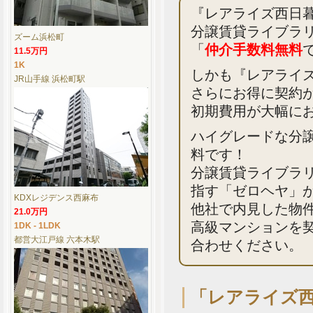
『レアライズ西日
分譲賃貸ライブラ
ズーム浜松町
「
仲介手数料無料
11.5万円
1K
しかも『レアライズ
JR山手線 浜松町駅
さらにお得に契約
初期費用が大幅に
ハイグレードな分
料です！
分譲賃貸ライブラ
指す「ゼロヘヤ」
KDXレジデンス西麻布
他社で内見した物
21.0万円
高級マンションを
1DK - 1LDK
都営大江戸線 六本木駅
合わせください。
「レアライズ