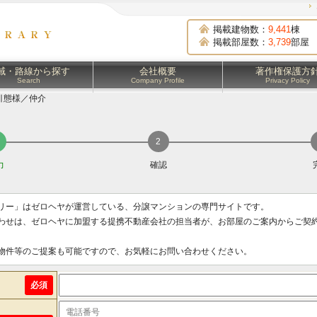
掲載建物数：
9,441
棟
掲載部屋数：
3,739
部屋
域・路線から探す
会社概要
著作権保護方
Search
Company Profile
Privacy Policy
引態様／仲介
力
確認
リー」はゼロヘヤが運営している、分譲マンションの専門サイトです。
わせは、ゼロヘヤに加盟する提携不動産会社の担当者が、お部屋のご案内からご契
物件等のご提案も可能ですので、お気軽にお問い合わせください。
必須