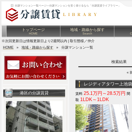
【】分譲マンション一覧ページ―分譲マンションを安く借りるなら「分譲賃貸ライブラリー」
トップページ
地域・路線から探す
HOME
Search
C
※次回更新日は情報更新日より2週間以内 | 取引態様／仲介
HOME
»
地域・路線から探す
»
分譲マンション一覧
検索結果
« 
レジディアタワー上池
港区の分譲賃貸
25.1万円～28.5万円
1LDK～1LDK