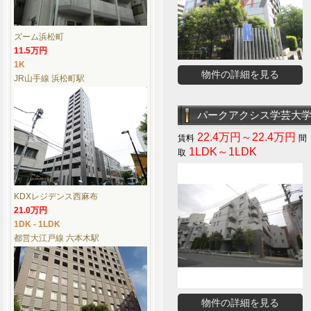
ズーム浜松町
11.5万円
1K
物件の詳細を見る
JR山手線 浜松町駅
パークアクシス学芸大
22.4万円～22.4万円
1LDK～1LDK
KDXレジデンス西麻布
21.0万円
1DK - 1LDK
都営大江戸線 六本木駅
物件の詳細を見る