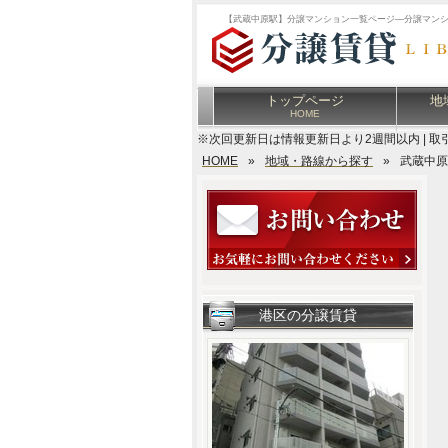
【武蔵中原駅】分譲マンション一覧ページ―分譲マン
トップページ
地
HOME
※次回更新日は情報更新日より2週間以内 | 取
HOME
»
地域・路線から探す
»
武蔵中原
港区の分譲賃貸