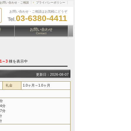
お問い合わせ・ご相談
プライバシーポリシー
お問い合わせ・ご相談はお気軽にどうぞ
03-6380-4411
Tel.
針
お問い合わせ
Contact
1～3
棟を表示中
更新日：2026-08-07
礼金
1.0ヶ月～1.0ヶ月
分
4分
7分
分
分