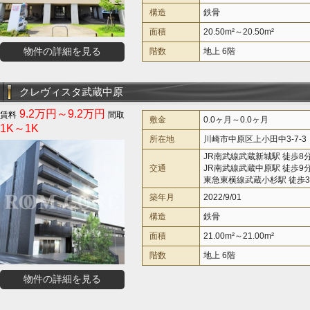
構造
鉄骨
面積
20.50m²～20.50m²
物件の詳細を見る
階数
地上 6階
クレヴィスタ武蔵中原
9.2万円～9.2万円
敷金
0.0ヶ月～0.0ヶ月
1K～1K
所在地
川崎市中原区上小田中3-7-3
JR南武線武蔵新城駅 徒歩8
交通
JR南武線武蔵中原駅 徒歩9
東急東横線武蔵小杉駅 徒歩3
築年月
2022/9/01
構造
鉄骨
面積
21.00m²～21.00m²
階数
地上 6階
物件の詳細を見る