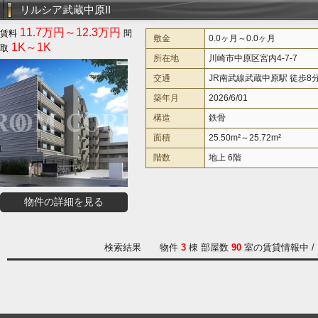
リルシア武蔵中原II
11.7万円～12.3万円
敷金
0.0ヶ月～0.0ヶ月
1K～1K
所在地
川崎市中原区宮内4-7-7
交通
JR南武線武蔵中原駅 徒歩8
築年月
2026/6/01
構造
鉄骨
面積
25.50m²～25.72m²
階数
地上 6階
物件の詳細を見る
検索結果 物件
3
棟 部屋数
90
室の賃貸情報中 /