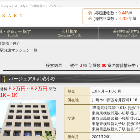
ションを安く借りるなら「分譲賃貸ライブラリー」
掲載建物数：
9,445
棟
掲載部屋数：
3,702
部屋
域・路線から探す
会社概要
著作権保護方
Search
Company Profile
Privacy Policy
引態様／仲介
駅分譲マンション一覧
検索結果 物件
3
棟 部屋数
90
室の賃貸情報中 /
バージュアル武蔵小杉
8.2万円～8.2万円
敷金
1.0ヶ月～1.0ヶ月
1K～1K
所在地
川崎市中原区今井西町1-16
JR南武線武蔵中原駅 徒歩11
東急東横線武蔵小杉駅 徒歩1
交通
東急目黒線武蔵小杉駅 徒歩1
東急東横線新丸子駅 徒歩19
東急目黒線新丸子駅 徒歩19
築年月
2007/12/01