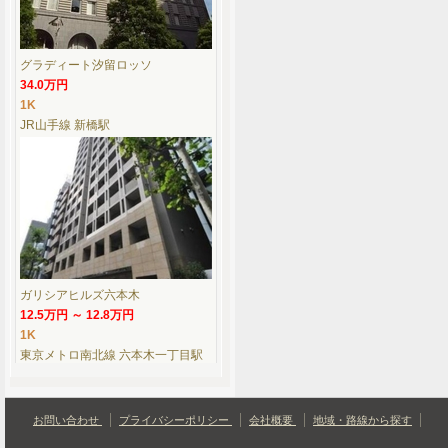
グラディート汐留ロッソ
34.0万円
1K
JR山手線 新橋駅
ガリシアヒルズ六本木
12.5万円 ～ 12.8万円
1K
東京メトロ南北線 六本木一丁目駅
お問い合わせ
プライバシーポリシー
会社概要
地域・路線から探す