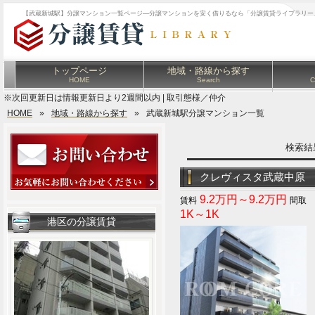
【武蔵新城駅】分譲マンション一覧ページ―分譲マンションを安く借りるなら「分譲賃貸ライブラリー
トップページ
地域・路線から探す
HOME
Search
C
※次回更新日は情報更新日より2週間以内 | 取引態様／仲介
HOME
»
地域・路線から探す
»
武蔵新城駅分譲マンション一覧
検索
クレヴィスタ武蔵中原
9.2万円～9.2万円
1K～1K
港区の分譲賃貸