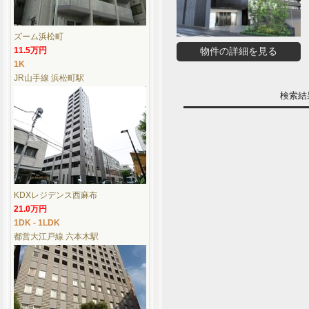
ズーム浜松町
11.5万円
物件の詳細を見る
1K
JR山手線 浜松町駅
検索
KDXレジデンス西麻布
21.0万円
1DK - 1LDK
都営大江戸線 六本木駅