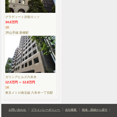
グラディート汐留ロッソ
34.0万円
1K
JR山手線 新橋駅
ガリシアヒルズ六本木
12.5万円 ～ 12.8万円
1K
東京メトロ南北線 六本木一丁目駅
お問い合わせ
プライバシーポリシー
会社概要
地域・路線から探す