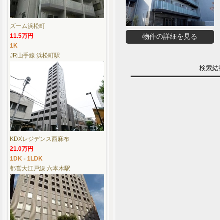
ズーム浜松町
11.5万円
物件の詳細を見る
1K
JR山手線 浜松町駅
検索
KDXレジデンス西麻布
21.0万円
1DK - 1LDK
都営大江戸線 六本木駅