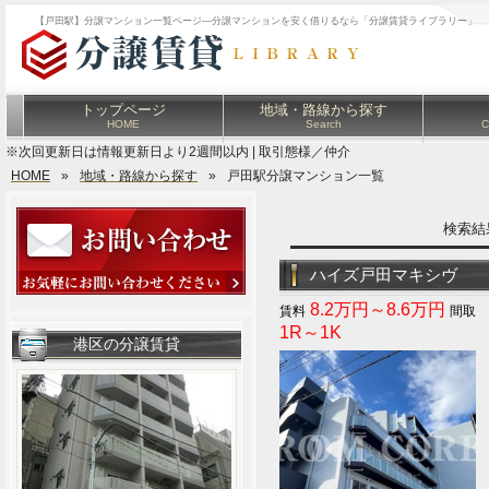
【戸田駅】分譲マンション一覧ページ―分譲マンションを安く借りるなら「分譲賃貸ライブラリー」
トップページ
地域・路線から探す
HOME
Search
C
※次回更新日は情報更新日より2週間以内 | 取引態様／仲介
HOME
»
地域・路線から探す
»
戸田駅分譲マンション一覧
検索
ハイズ戸田マキシヴ
8.2万円～8.6万円
1R～1K
港区の分譲賃貸