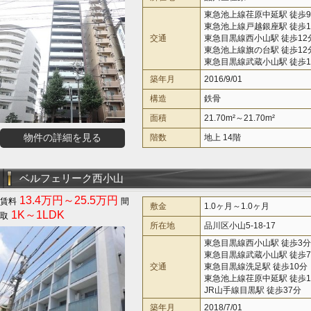
東急池上線荏原中延駅 徒歩
東急池上線戸越銀座駅 徒歩1
交通
東急目黒線西小山駅 徒歩12
東急池上線旗の台駅 徒歩12
東急目黒線武蔵小山駅 徒歩1
築年月
2016/9/01
構造
鉄骨
面積
21.70m²～21.70m²
物件の詳細を見る
階数
地上 14階
ベルフェリーク西小山
13.4万円～25.5万円
敷金
1.0ヶ月～1.0ヶ月
1K～1LDK
所在地
品川区小山5-18-17
東急目黒線西小山駅 徒歩3分
東急目黒線武蔵小山駅 徒歩
交通
東急目黒線洗足駅 徒歩10分
東急池上線荏原中延駅 徒歩1
JR山手線目黒駅 徒歩37分
築年月
2018/7/01