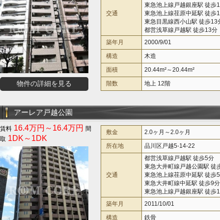
東急池上線戸越銀座駅 徒歩1
交通
東急池上線荏原中延駅 徒歩1
東急目黒線西小山駅 徒歩13
都営浅草線戸越駅 徒歩13分
築年月
2000/9/01
構造
木造
面積
20.44m²～20.44m²
物件の詳細を見る
階数
地上 12階
アーレア戸越公園
16.4万円～16.4万円
敷金
2.0ヶ月～2.0ヶ月
1DK～1DK
所在地
品川区戸越5-14-22
都営浅草線戸越駅 徒歩5分
東急大井町線戸越公園駅 徒
交通
東急池上線荏原中延駅 徒歩
東急大井町線中延駅 徒歩9分
東急池上線戸越銀座駅 徒歩1
築年月
2011/10/01
構造
鉄骨