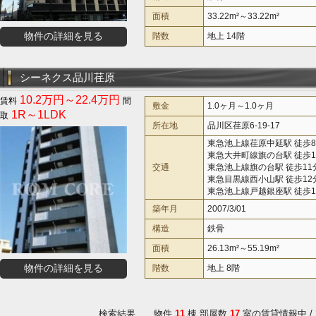
面積
33.22m²～33.22m²
物件の詳細を見る
階数
地上 14階
シーネクス品川荏原
10.2万円～22.4万円
敷金
1.0ヶ月～1.0ヶ月
1R～1LDK
所在地
品川区荏原6-19-17
東急池上線荏原中延駅 徒歩
東急大井町線旗の台駅 徒歩1
交通
東急池上線旗の台駅 徒歩11
東急目黒線西小山駅 徒歩12
東急池上線戸越銀座駅 徒歩1
築年月
2007/3/01
構造
鉄骨
面積
26.13m²～55.19m²
物件の詳細を見る
階数
地上 8階
検索結果 物件
11
棟 部屋数
17
室の賃貸情報中 /