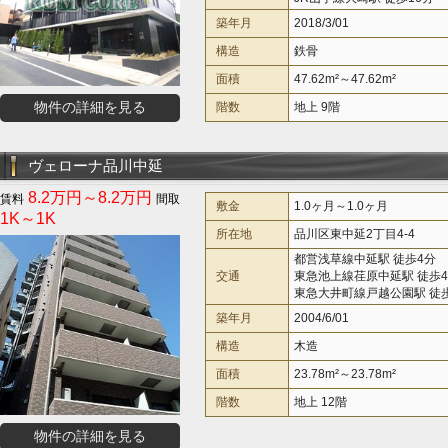
築年月
2018/3/01
構造
鉄骨
面積
47.62m²～47.62m²
物件の詳細を見る
階数
地上 9階
ヴェローナ品川中延
8.2万円～8.2万円
敷金
1.0ヶ月～1.0ヶ月
1K～1K
所在地
品川区東中延2丁目4-4
都営浅草線中延駅 徒歩4分
交通
東急池上線荏原中延駅 徒歩
東急大井町線戸越公園駅 徒
築年月
2004/6/01
構造
木造
面積
23.78m²～23.78m²
階数
地上 12階
物件の詳細を見る