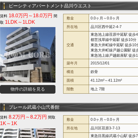
ビーシティアパートメント品川ウエスト
18.0万円～18.0万円
敷金
0.0ヶ月～0.0ヶ月
1LDK～1LDK
所在地
品川区西中延2-4-7
東急池上線荏原中延駅 徒歩
都営浅草線中延駅 徒歩10分
交通
東急大井町線中延駅 徒歩10
東急大井町線戸越公園駅 徒歩
東急池上線戸越銀座駅 徒歩1
築年月
2015/12/01
構造
鉄骨
面積
41.12m²～41.12m²
物件の詳細を見る
階数
地上 7階
プレール武蔵小山弐番館
8.2万円～8.2万円
敷金
0.0ヶ月～0.0ヶ月
1K～1K
所在地
品川区荏原3-7-13
東急目黒線武蔵小山駅 徒歩