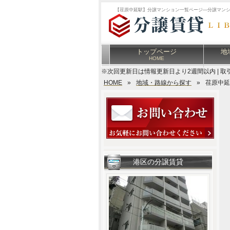
【荏原中延駅】分譲マンション一覧ページ―分譲マン
トップページ
地
HOME
※次回更新日は情報更新日より2週間以内 | 取
HOME
»
地域・路線から探す
»
荏原中延
港区の分譲賃貸