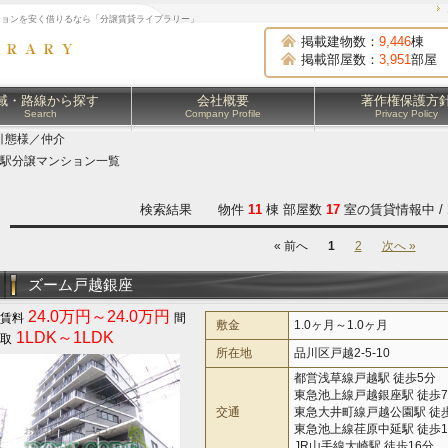
ションを安く借りるなら「分譲賃貸ライブラリー」
掲載建物数：
9,446
棟
掲載部屋数：
3,951
部屋
域・路線から探す
会社概要
著作権保護方
Search
Company Profile
Privacy Policy
引態様／仲介
駅分譲マンション一覧
検索結果 物件
11
棟 部屋数
17
室の賃貸情報中 /
« 前へ
1
2
次へ »
ズーム戸越銀座
24.0万円～24.0万円
敷金
1.0ヶ月～1.0ヶ月
1LDK～1LDK
所在地
品川区戸越2-5-10
都営浅草線戸越駅 徒歩5分
東急池上線戸越銀座駅 徒歩
交通
東急大井町線戸越公園駅 徒
東急池上線荏原中延駅 徒歩1
JR山手線大崎駅 徒歩16分