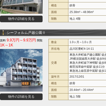
構造
鉄骨
面積
25.38m²～48.96m²
物件の詳細を見る
階数
地上 4階
シーフォルム戸越公園Ⅱ
9.9万円～9.9万円
敷金
1.0ヶ月～1.0ヶ月
1K～1K
所在地
品川区豊町4-14-11
東急大井町線戸越公園駅 徒
JR横須賀線西大井駅 徒歩9
交通
東急大井町線下神明駅 徒歩
都営浅草線中延駅 徒歩11分
東急池上線荏原中延駅 徒歩1
築年月
2017/12/01
構造
鉄骨
面積
20.44m²～20.44m²
物件の詳細を見る
階数
地上 5階