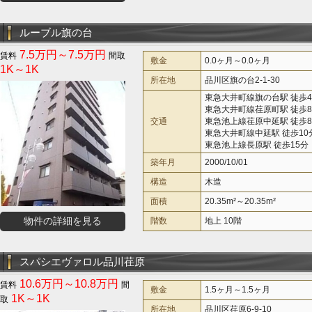
ルーブル旗の台
7.5万円～7.5万円
敷金
0.0ヶ月～0.0ヶ月
1K～1K
所在地
品川区旗の台2-1-30
東急大井町線旗の台駅 徒歩
東急大井町線荏原町駅 徒歩
交通
東急池上線荏原中延駅 徒歩
東急大井町線中延駅 徒歩10
東急池上線長原駅 徒歩15分
築年月
2000/10/01
構造
木造
面積
20.35m²～20.35m²
物件の詳細を見る
階数
地上 10階
スパシエヴァロル品川荏原
10.6万円～10.8万円
敷金
1.5ヶ月～1.5ヶ月
1K～1K
所在地
品川区荏原6-9-10