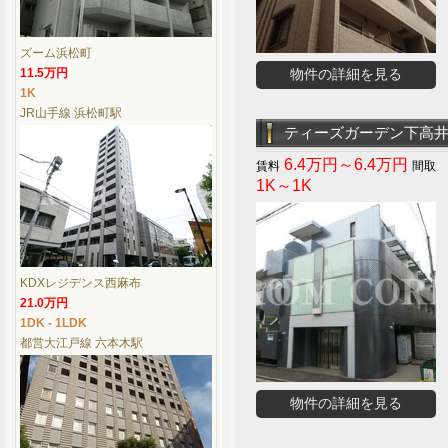
ズーム浜松町
11.5万円
物件の詳細を見る
1K
JR山手線 浜松町駅
ティーズガーデン下高
6.4万円～6.4万円
1K～1K
KDXレジデンス西麻布
21.0万円
1DK - 1LDK
都営大江戸線 六本木駅
物件の詳細を見る