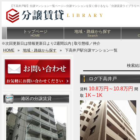
【下高井戸駅】分譲マンション一覧ページ―分譲マンションを安く借りるなら「分譲賃貸ライブラリー
トップページ
地域・路線から探す
HOME
Search
C
※次回更新日は情報更新日より2週間以内 | 取引態様／仲介
HOME
»
地域・路線から探す
»
下高井戸駅分譲マンション一覧
検索
ログ下高井戸
10.8万円～10.8万円
1K～1K
港区の分譲賃貸