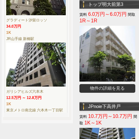
トップ明大前第3
6.0万円～6.0万円
グラディート汐留ロッソ
1R～1R
34.0万円
1K
JR山手線 新橋駅
物件の詳細を見る
ガリシアヒルズ六本木
12.5万円 ～ 12.8万円
1K
JPnoie下高井戸
東京メトロ南北線 六本木一丁目駅
10.7万円～10.7万円
1K～1K