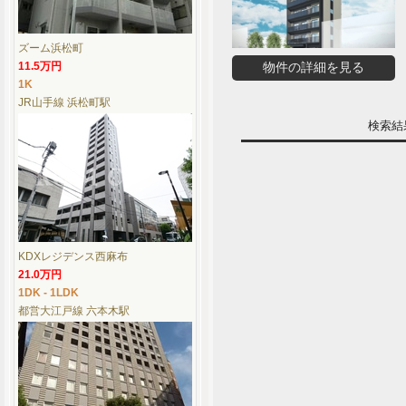
ズーム浜松町
11.5万円
物件の詳細を見る
1K
JR山手線 浜松町駅
検索
KDXレジデンス西麻布
21.0万円
1DK - 1LDK
都営大江戸線 六本木駅