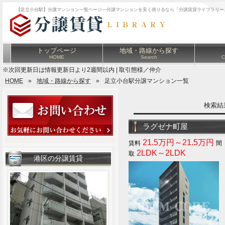
【足立小台駅】分譲マンション一覧ページ―分譲マンションを安く借りるなら「分譲賃貸ライブラリー
トップページ
地域・路線から探す
HOME
Search
C
※次回更新日は情報更新日より2週間以内 | 取引態様／仲介
HOME
»
地域・路線から探す
»
足立小台駅分譲マンション一覧
検索
ラグゼナ町屋
21.5万円～21.5万円
2LDK～2LDK
港区の分譲賃貸