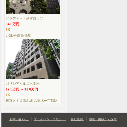
グラディート汐留ロッソ
34.0万円
1K
JR山手線 新橋駅
ガリシアヒルズ六本木
12.5万円 ～ 12.8万円
1K
東京メトロ南北線 六本木一丁目駅
お問い合わせ
プライバシーポリシー
会社概要
地域・路線から探す