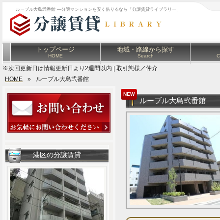
ルーブル大島弐番館 ―分譲マンションを安く借りるなら「分譲賃貸ライブラリー」
トップページ
地域・路線から探す
HOME
Search
C
※次回更新日は情報更新日より2週間以内 | 取引態様／仲介
HOME
»
ルーブル大島弐番館
NEW
ルーブル大島弐番館
港区の分譲賃貸