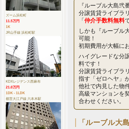
『ルーブル大島弐
分譲賃貸ライブラ
ズーム浜松町
「
仲介手数料無料
11.5万円
1K
しかも『ルーブル大
JR山手線 浜松町駅
可能！
初期費用が大幅に
ハイグレードな分
料です！
分譲賃貸ライブラ
指す「ゼロヘヤ」
KDXレジデンス西麻布
他社で内見した物
21.0万円
高級マンションを
1DK - 1LDK
都営大江戸線 六本木駅
合わせください。
「ルーブル大