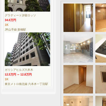
グラディート汐留ロッソ
34.0万円
1K
JR山手線 新橋駅
ガリシアヒルズ六本木
12.5万円 ～ 12.8万円
1K
東京メトロ南北線 六本木一丁目駅