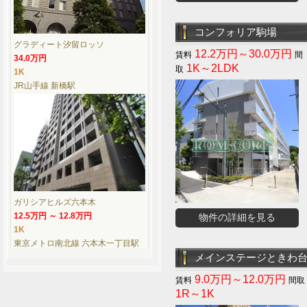
コンフォリア駒場
グラディート汐留ロッソ
12.2万円～30.0万円
34.0万円
1K～2LDK
1K
JR山手線 新橋駅
ガリシアヒルズ六本木
12.5万円 ～ 12.8万円
物件の詳細を見る
1K
東京メトロ南北線 六本木一丁目駅
メインステージときわ
9.0万円～12.0万円
1R～1K