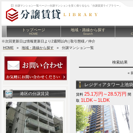
【】分譲マンション一覧ページ―分譲マンションを安く借りるなら「分譲賃貸ライブラリー」
トップページ
地域・路線から探す
HOME
Search
C
※次回更新日は情報更新日より2週間以内 | 取引態様／仲介
HOME
»
地域・路線から探す
»
分譲マンション一覧
検索結果
« 
レジディアタワー上池
港区の分譲賃貸
25.1万円～28.5万円
1LDK～1LDK