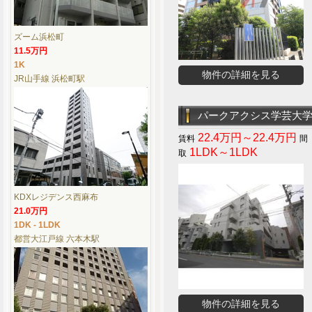
ズーム浜松町
11.5万円
1K
物件の詳細を見る
JR山手線 浜松町駅
パークアクシス学芸大
22.4万円～22.4万円
1LDK～1LDK
KDXレジデンス西麻布
21.0万円
1DK - 1LDK
都営大江戸線 六本木駅
物件の詳細を見る